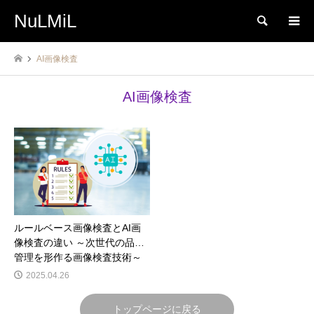
NuLMiL
検索
AI画像検査
AI画像検査
ルールベース画像検査とAI画
像検査の違い ～次世代の品質
管理を形作る画像検査技術～
2025.04.26
トップページに戻る