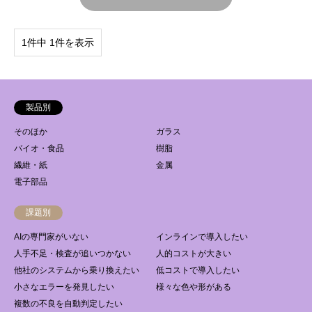
1件中 1件を表示
製品別
そのほか
ガラス
バイオ・食品
樹脂
繊維・紙
金属
電子部品
課題別
AIの専門家がいない
インラインで導入したい
人手不足・検査が追いつかない
人的コストが大きい
他社のシステムから乗り換えたい
低コストで導入したい
小さなエラーを発見したい
様々な色や形がある
複数の不良を自動判定したい