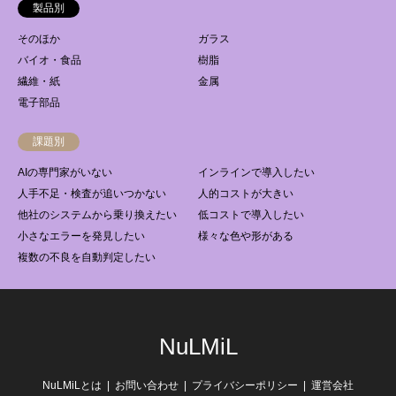
製品別
そのほか
ガラス
バイオ・食品
樹脂
繊維・紙
金属
電子部品
課題別
AIの専門家がいない
インラインで導入したい
人手不足・検査が追いつかない
人的コストが大きい
他社のシステムから乗り換えたい
低コストで導入したい
小さなエラーを発見したい
様々な色や形がある
複数の不良を自動判定したい
NuLMiL
NuLMiLとは
お問い合わせ
プライバシーポリシー
運営会社