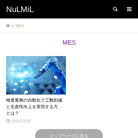
NuLMiL
検索
MES
MES
検査業務の自動化で工数削減
と生産性向上を実現する方法
とは？
2024.12.25
トップページに戻る