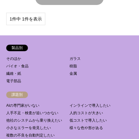
1件中 1件を表示
製品別
そのほか
ガラス
バイオ・食品
樹脂
繊維・紙
金属
電子部品
課題別
AIの専門家がいない
インラインで導入したい
人手不足・検査が追いつかない
人的コストが大きい
他社のシステムから乗り換えたい
低コストで導入したい
小さなエラーを発見したい
様々な色や形がある
複数の不良を自動判定したい