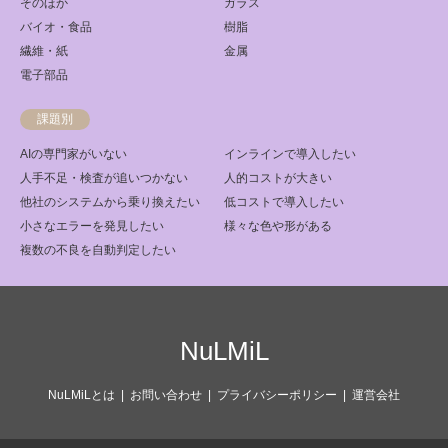
そのほか
ガラス
バイオ・食品
樹脂
繊維・紙
金属
電子部品
課題別
AIの専門家がいない
インラインで導入したい
人手不足・検査が追いつかない
人的コストが大きい
他社のシステムから乗り換えたい
低コストで導入したい
小さなエラーを発見したい
様々な色や形がある
複数の不良を自動判定したい
NuLMiL
NuLMiLとは
お問い合わせ
プライバシーポリシー
運営会社