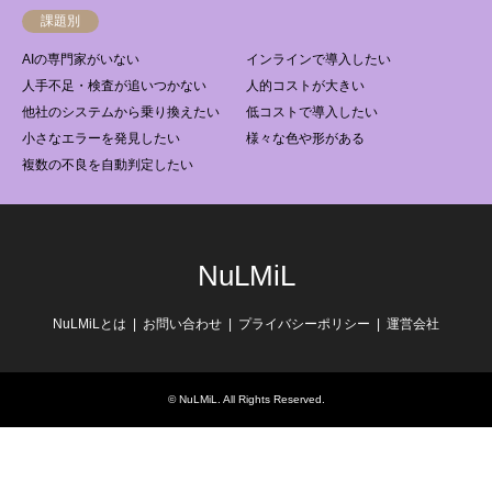
課題別
AIの専門家がいない
インラインで導入したい
人手不足・検査が追いつかない
人的コストが大きい
他社のシステムから乗り換えたい
低コストで導入したい
小さなエラーを発見したい
様々な色や形がある
複数の不良を自動判定したい
NuLMiL
NuLMiLとは
お問い合わせ
プライバシーポリシー
運営会社
©
NuLMiL
. All Rights Reserved.