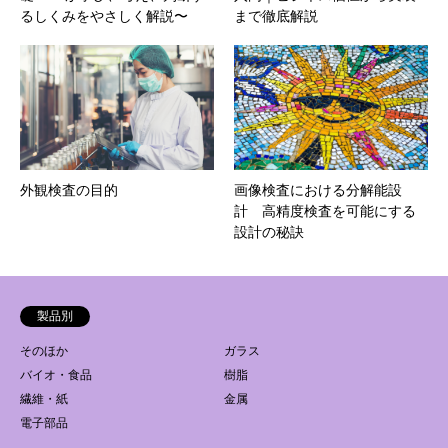
るしくみをやさしく解説〜
まで徹底解説
外観検査の目的
画像検査における分解能設
計 高精度検査を可能にする
設計の秘訣
製品別
そのほか
ガラス
バイオ・食品
樹脂
繊維・紙
金属
電子部品